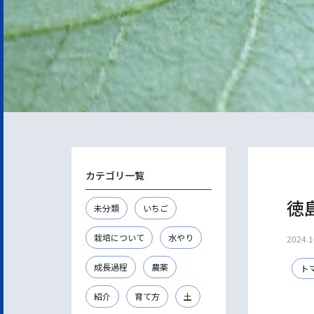
カテゴリ一覧
徳
未分類
いちご
栽培について
水やり
2024.1
成長過程
農薬
ト
紹介
育て方
土