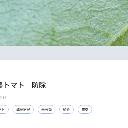
島トマト 防除
0.16
マト
成長過程
未分類
紹介
農薬