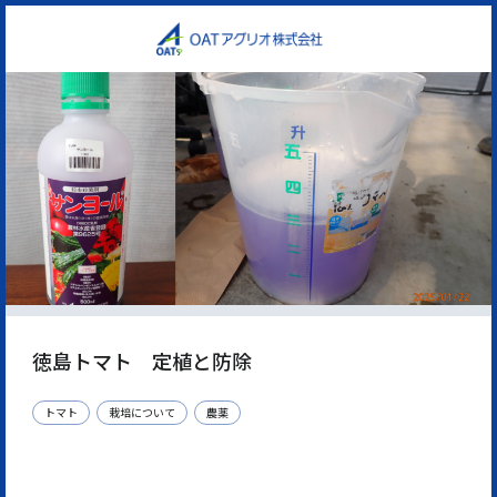
徳島トマト 定植と防除
トマト
栽培について
農薬