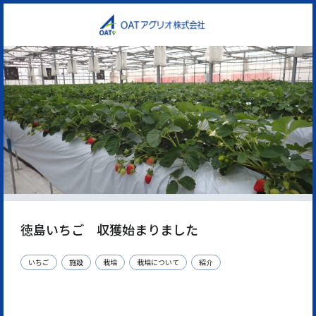
徳島いちご 収獲始まりました
いちご
施設
栽培
栽培について
紹介