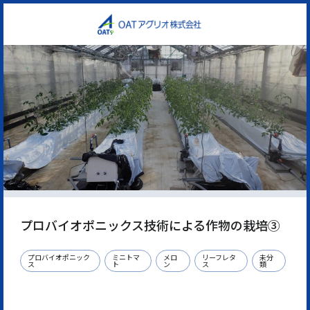
プロバイオポニックス技術による作物の栽培③
プロバイオポニック
ミニトマ
メロ
リーフレタ
未分
ス
ト
ン
ス
類