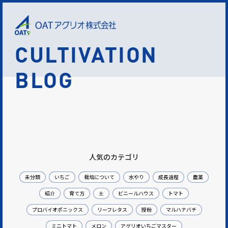
CULTIVATION
BLOG
人気のカテゴリ
未分類
いちご
栽培について
水やり
成長過程
農薬
紹介
育て方
土
ビニールハウス
トマト
プロバイオポニックス
リーフレタス
授粉
マルハナバチ
ミニトマト
メロン
アグリオいちごマスター