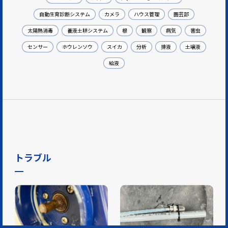
自動生育診断システム
カメラ
ハウス管理
園芸部
太陽熱消毒
養液土耕システム
根
観察
病気
害虫
センサー
ホウレンソウ
スイカ
分析
排液
土壌液
給液
トラブル