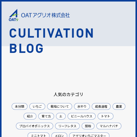
CULTIVATION
BLOG
人気のカテゴリ
未分類
いちご
栽培について
水やり
成長過程
農薬
紹介
育て方
土
ビニールハウス
トマト
プロバイオポニックス
リーフレタス
授粉
マルハナバチ
ミニトマト
メロン
アグリオいちごマスター