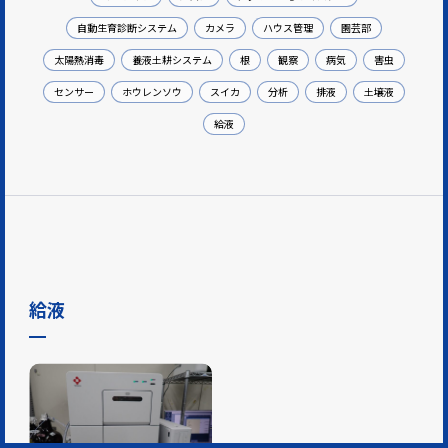
自動生育診断システム
カメラ
ハウス管理
園芸部
太陽熱消毒
養液土耕システム
根
観察
病気
害虫
センサー
ホウレンソウ
スイカ
分析
排液
土壌液
給液
給液