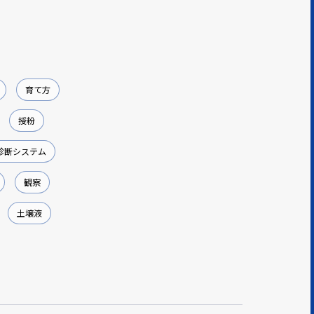
育て方
授粉
診断システム
観察
土壌液