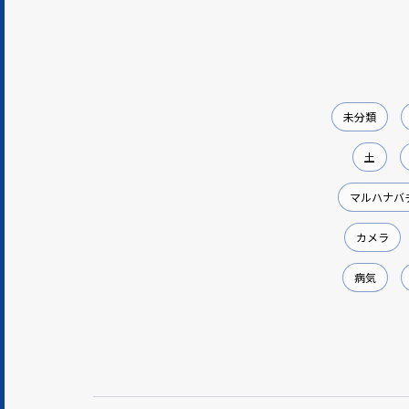
未分類
土
マルハナバ
カメラ
病気