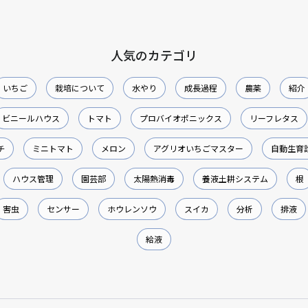
人気のカテゴリ
いちご
栽培について
水やり
成長過程
農薬
紹介
ビニールハウス
トマト
プロバイオポニックス
リーフレタス
チ
ミニトマト
メロン
アグリオいちごマスター
自動生育
ハウス管理
園芸部
太陽熱消毒
養液土耕システム
根
害虫
センサー
ホウレンソウ
スイカ
分析
排液
給液