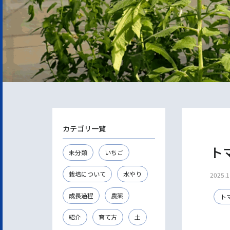
カテゴリ一覧
ト
未分類
いちご
栽培について
水やり
2025.1
成長過程
農薬
ト
紹介
育て方
土