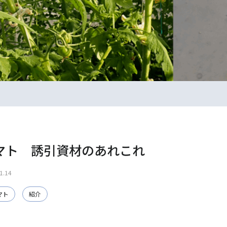
マト 誘引資材のあれこれ
1.14
マト
紹介