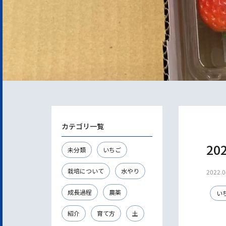
カテゴリ一覧
20
未分類
いちご
栽培について
水やり
2022.0
成長過程
農薬
い
紹介
育て方
土