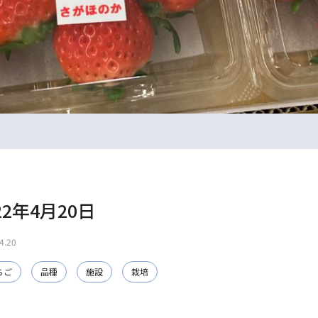
22年4月20日
4.20
ちご
品種
施設
栽培