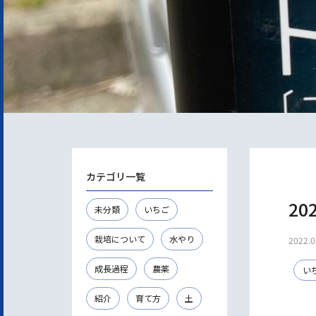
カテゴリ一覧
20
未分類
いちご
栽培について
水やり
2022.0
成長過程
農薬
い
紹介
育て方
土