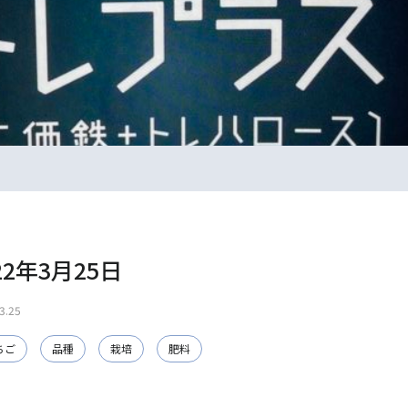
22年3月25日
3.25
ちご
品種
栽培
肥料