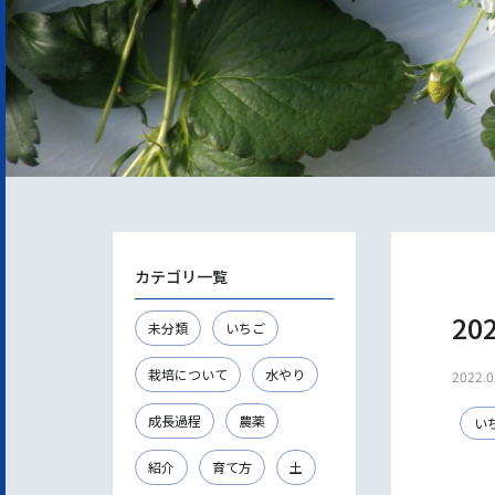
カテゴリ一覧
20
未分類
いちご
栽培について
水やり
2022.0
成長過程
農薬
い
紹介
育て方
土