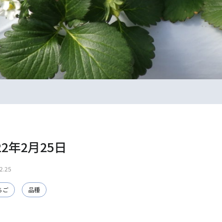
22年2月25日
2.25
ちご
品種