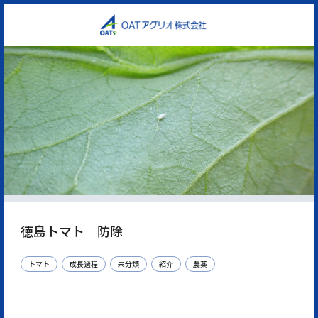
徳島トマト 防除
トマト
成長過程
未分類
紹介
農薬