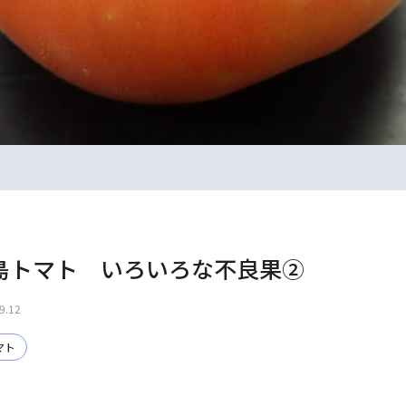
島トマト いろいろな不良果②
9.12
マト