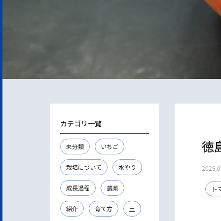
カテゴリ一覧
徳
未分類
いちご
栽培について
水やり
2025.0
成長過程
農薬
ト
紹介
育て方
土