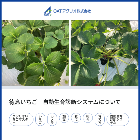
徳島いちご 自動生育診断システムについて
アグリオい
い
カ
施
栽
紹
育
自動生育
ちごマスタ
ち
メ
設
培
介
て
診断シス
ー
ご
ラ
方
テム