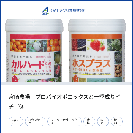
宮崎農場 プロバイオポニックスと一季成りイ
チゴ➂
いち
ハウス管
プロバイオポニック
栽
紹
肥
ご
理
ス
培
介
料