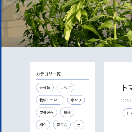
カテゴリ一覧
ト
未分類
いちご
栽培について
水やり
2025.1
成長過程
農薬
ト
紹介
育て方
土