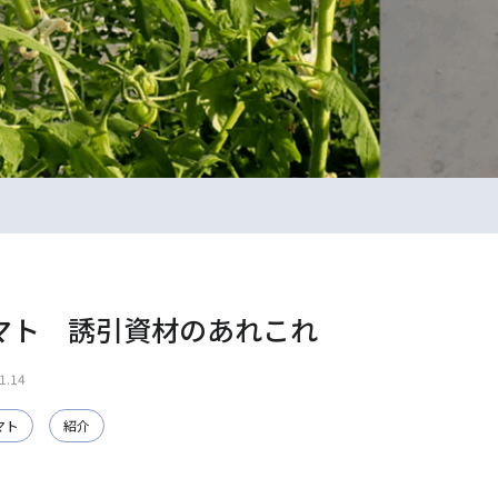
マト 誘引資材のあれこれ
1.14
マト
紹介